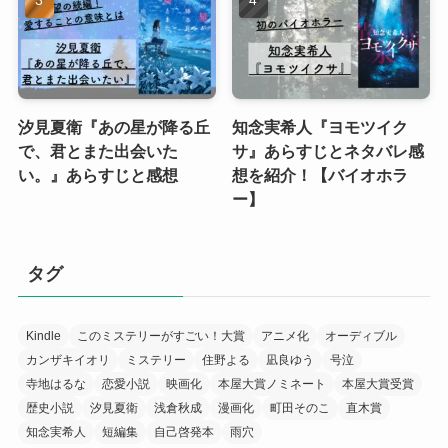
汐見夏衛『あの星が降る丘
知念実希人『ヨモツイク
で、君とまた出会いた
サ』あらすじとネタバレ感
い。』あらすじと感想
想を紹介！【バイオホラ
ー】
タグ
Kindle
このミステリーがすごい！大賞
アニメ化
オーディブル
カンザキイオリ
ミステリー
住野よる
凪良ゆう
号泣
寺地はるな
恋愛小説
映画化
本屋大賞ノミネート
本屋大賞受賞
歴史小説
汐見夏衛
浅倉秋成
漫画化
町田そのこ
直木賞
知念実希人
短編集
自己啓発本
雨穴