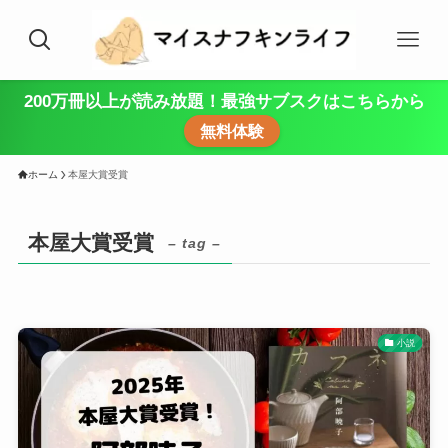
200万冊以上が読み放題！最強サブスクはこちらから
無料体験
ホーム
本屋大賞受賞
本屋大賞受賞
– tag –
小説