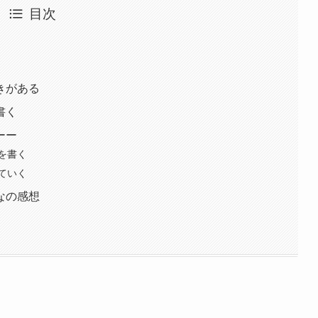
目次
きがある
書く
ーー
を書く
ていく
なの感想
』