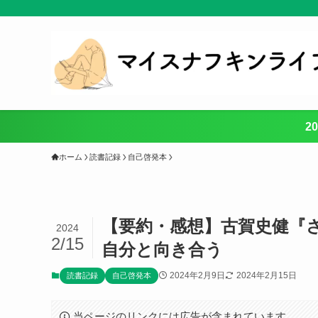
2
ホーム
読書記録
自己啓発本
【要約・感想】古賀史健『
2024
2/15
自分と向き合う
2024年2月9日
2024年2月15日
読書記録
自己啓発本
当ページのリンクには広告が含まれています。