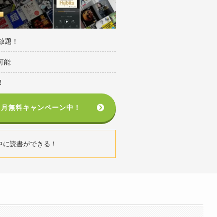
放題！
可能
！
ヶ月無料キャンペーン中！
中に読書ができる！