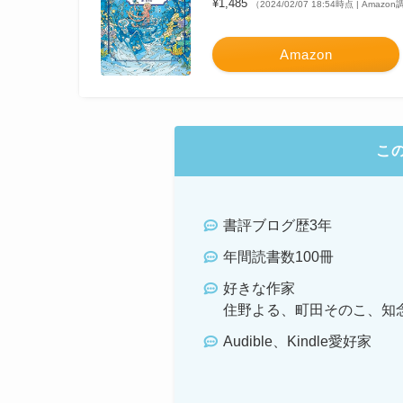
¥1,485
（2024/02/07 18:54時点 | Amazo
Amazon
こ
書評ブログ歴3年
年間読書数100冊
好きな作家
住野よる、町田そのこ、知
Audible、Kindle愛好家