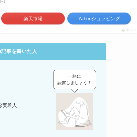
n調べ）
楽天市場
Yahooショッピング
ポチップ
の記事を書いた人
一緒に
読書しましょう！
念実希人