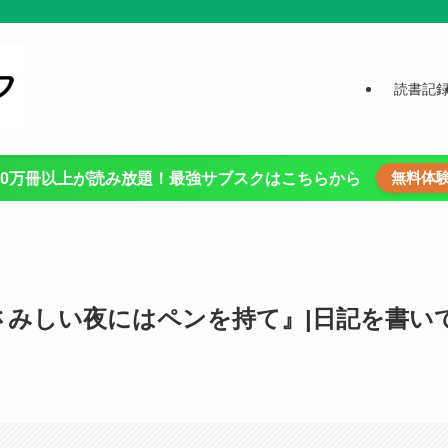
読書記
無料体
00万冊以上が読み放題！最強サブスクはこちらから
さみしい夜にはペンを持て』|日記を書い