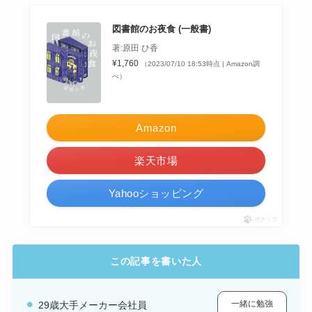
図書館のお夜食 (一般書)
著:原田 ひ香
¥1,760
（2023/07/10 18:53時点 | Amazon調
べ）
Amazon
楽天市場
Yahooショッピング
ポチップ
この記事を書いた人
一緒に勉強
29歳大手メーカー会社員