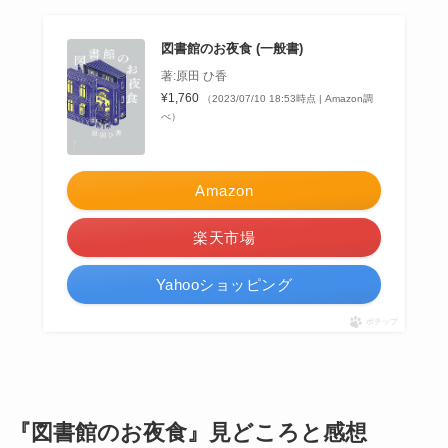
図書館のお夜食 (一般書)
著:原田 ひ香
¥1,760
（2023/07/10 18:53時点 | Amazon調
べ）
Amazon
楽天市場
Yahooショッピング
ポチップ
『図書館のお夜食』見どころと感想