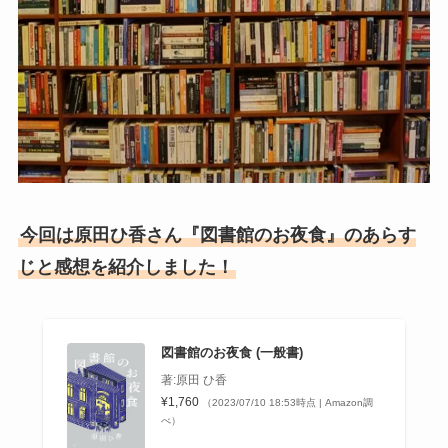
今回は原田ひ香さん『図書館のお夜食』のあらす
じと感想を紹介しました！
図書館のお夜食 (一般書)
著:原田 ひ香
¥1,760
（2023/07/10 18:53時点 | Amazon調
べ）