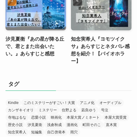
汐見夏衛『あの星が降る丘
知念実希人『ヨモツイク
で、君とまた出会いた
サ』あらすじとネタバレ感
い。』あらすじと感想
想を紹介！【バイオホラ
ー】
タグ
Kindle
このミステリーがすごい！大賞
アニメ化
オーディブル
カンザキイオリ
ミステリー
住野よる
凪良ゆう
号泣
寺地はるな
恋愛小説
映画化
本屋大賞ノミネート
本屋大賞受賞
歴史小説
汐見夏衛
浅倉秋成
漫画化
町田そのこ
直木賞
知念実希人
短編集
自己啓発本
雨穴