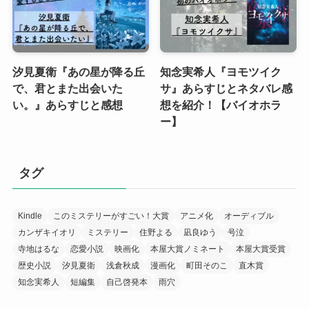
汐見夏衛『あの星が降る丘
知念実希人『ヨモツイク
で、君とまた出会いた
サ』あらすじとネタバレ感
い。』あらすじと感想
想を紹介！【バイオホラ
ー】
タグ
Kindle
このミステリーがすごい！大賞
アニメ化
オーディブル
カンザキイオリ
ミステリー
住野よる
凪良ゆう
号泣
寺地はるな
恋愛小説
映画化
本屋大賞ノミネート
本屋大賞受賞
歴史小説
汐見夏衛
浅倉秋成
漫画化
町田そのこ
直木賞
知念実希人
短編集
自己啓発本
雨穴