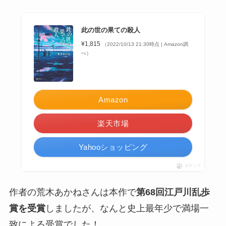
此の世の果ての殺人
¥1,815
（2022/10/13 21:30時点 | Amazon調
べ）
Amazon
楽天市場
Yahooショッピング
ポチップ
作者の荒木あかねさんは本作で
第68回江戸川乱歩
賞を受賞
しましたが、なんと史上最年少で満場一
致による受賞でした！