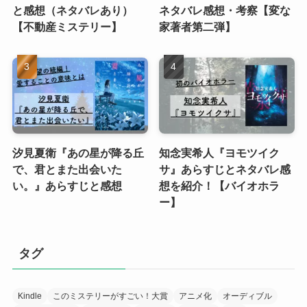
と感想（ネタバレあり）
ネタバレ感想・考察【変な
【不動産ミステリー】
家著者第二弾】
汐見夏衛『あの星が降る丘
知念実希人『ヨモツイク
で、君とまた出会いた
サ』あらすじとネタバレ感
い。』あらすじと感想
想を紹介！【バイオホラ
ー】
タグ
Kindle
このミステリーがすごい！大賞
アニメ化
オーディブル