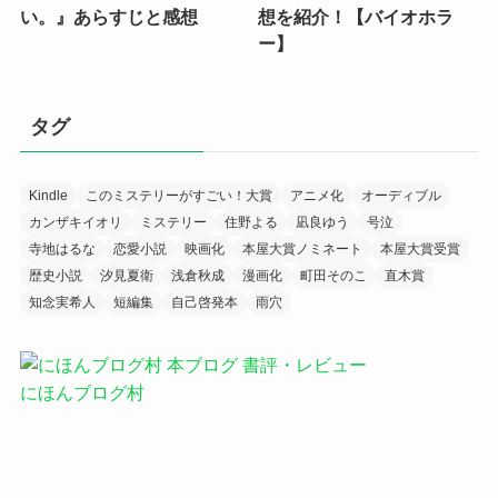
い。』あらすじと感想
想を紹介！【バイオホラ
ー】
タグ
Kindle
このミステリーがすごい！大賞
アニメ化
オーディブル
カンザキイオリ
ミステリー
住野よる
凪良ゆう
号泣
寺地はるな
恋愛小説
映画化
本屋大賞ノミネート
本屋大賞受賞
歴史小説
汐見夏衛
浅倉秋成
漫画化
町田そのこ
直木賞
知念実希人
短編集
自己啓発本
雨穴
にほんブログ村