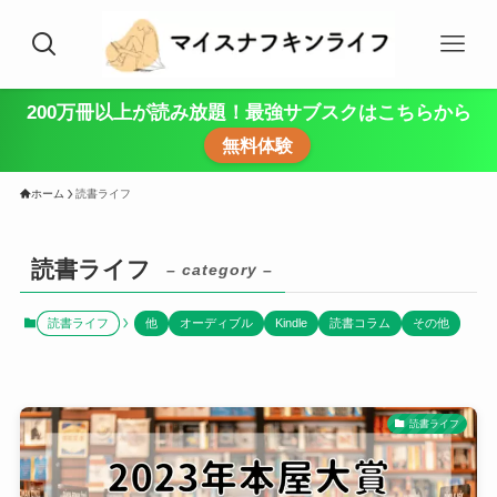
200万冊以上が読み放題！最強サブスクはこちらから
無料体験
ホーム
読書ライフ
読書ライフ
– category –
読書ライフ
他
オーディブル
Kindle
読書コラム
その他
読書ライフ